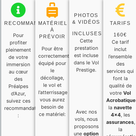
PHOTOS
& VIDÉOS
RECOMMANDATIONS
MATÉRIEL
TARIFS
À
INCLUSES
Pour
160€
PRÉVOIR
Cette
Ce tarif
profiter
prestation
Pour être
inclut
pleinement
est incluse
correctement
l’ensemble
de votre
dans le Vol
équipé pour
des
immersion
Prestige.
le
services qui
au cœur
décollage,
font la
des
le vol et
qualité de
Préalpes
l’atterrissage
votre
Vol
d’Azur,
vous aurez
Acrobatique
suivez ces
besoin de
la
navette
recommandations
Avec nos
ce matériel:
4×4
, les
:
vols
, nous
assurances
,
proposons
la
une
option