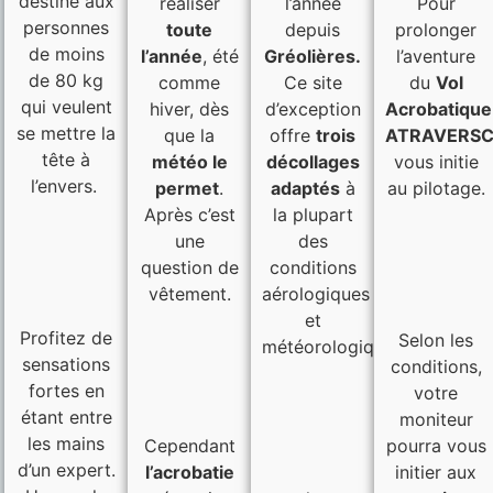
destiné aux
réaliser
l’année
Pour
personnes
toute
depuis
prolonger
de moins
l’année
, été
Gréolières.
l’aventure
de 80 kg
comme
Ce site
du
Vol
qui veulent
hiver, dès
d’exception
Acrobatique
se mettre la
que la
offre
trois
ATRAVERSC
tête à
météo le
décollages
vous initie
l’envers.
permet
.
adaptés
à
au pilotage.
Après c’est
la plupart
une
des
question de
conditions
vêtement.
aérologiques
et
Profitez de
Selon les
météorologiques:
sensations
conditions,
fortes en
votre
étant entre
moniteur
les mains
Cependant
pourra vous
d’un expert.
l’acrobatie
initier aux