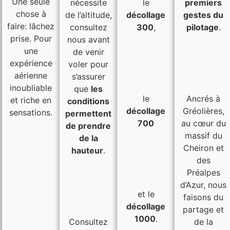
Une seule
nécessite
le
premiers
chose à
de l’altitude,
décollage
gestes du
faire: lâchez
consultez
300
,
pilotage
.
prise. Pour
nous
avant
une
de venir
expérience
voler pour
aérienne
s’assurer
inoubliable
que
les
le
Ancrés à
et riche en
conditions
décollage
Gréolières,
sensations.
permettent
700
au cœur du
de prendre
massif du
de la
Cheiron et
hauteur
.
des
Préalpes
d’Azur, nous
et le
faisons du
décollage
partage et
1000
.
Consultez
de la